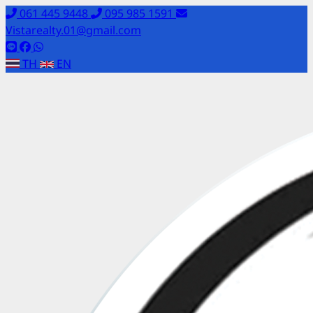
061 445 9448
095 985 1591
Vistarealty.01@gmail.com
TH
EN