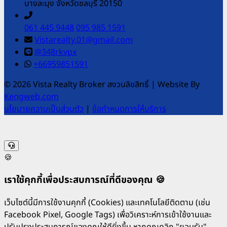
บางละมุง จังหวัดชลบุรี 20150
061 445 9448
095 985 1591
Vistarealty.01@gmail.com
@348rkvpx
+66959851591
© 2026 Vista Realty Broker สงวนลิขสิทธิ์
|
Website By
Kengweb.com
นโยบายความเป็นส่วนตัว
|
ข้อกำหนดการให้บริการ
🍪
เราใช้คุกกี้เพื่อประสบการณ์ที่ดีของคุณ 🍪
เว็บไซต์นี้มีการใช้งานคุกกี้ (Cookies) และเทคโนโลยีติดตาม (เช่น
Facebook Pixel, Google Tags) เพื่อวิเคราะห์การเข้าใช้งานและ