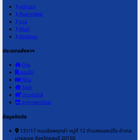
หน้าแรก
ค้นหาทรัพย์
ขาย
ให้เช่า
ติดต่อเรา
ประเภทอสังหาฯ
บ้าน
คอนโด
ที่ดิน
วิลล่า
ทาวน์เฮาส์
อาคารพาณิชย์
ข้อมูลติดต่อ
131/17 ถนนชัยพฤกษ์1 หมู่ที่ 12 ตำบลหนองปรือ อำเภอ
บางละมุง จังหวัดชลบุรี 20150