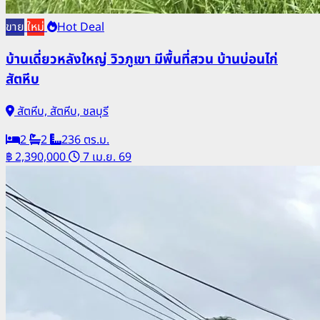
ขาย
ใหม่
Hot Deal
บ้านเดี่ยวหลังใหญ่ วิวภูเขา มีพื้นที่สวน บ้านบ่อนไก่
สัตหีบ
สัตหีบ, สัตหีบ, ชลบุรี
2
2
236 ตร.ม.
฿ 2,390,000
7 เม.ย. 69