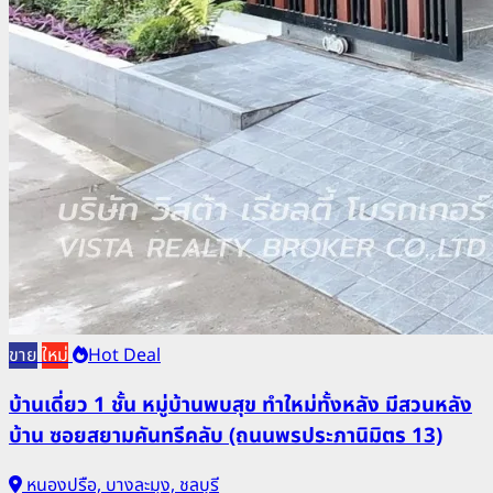
ขาย
ใหม่
Hot Deal
บ้านเดี่ยว 1 ชั้น หมู่บ้านพบสุข ทำใหม่ทั้งหลัง มีสวนหลัง
บ้าน ซอยสยามคันทรีคลับ (ถนนพรประภานิมิตร 13)
หนองปรือ, บางละมุง, ชลบุรี