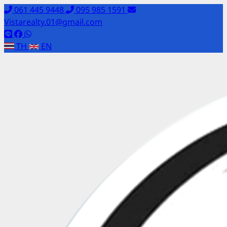
061 445 9448
095 985 1591
Vistarealty.01@gmail.com
TH
EN