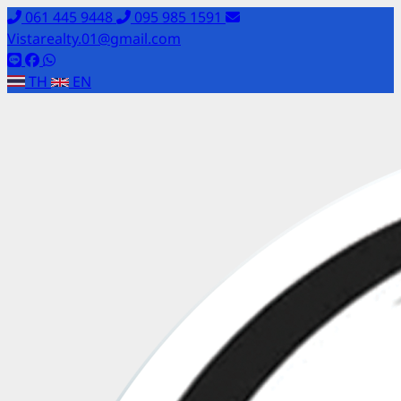
061 445 9448
095 985 1591
Vistarealty.01@gmail.com
TH
EN