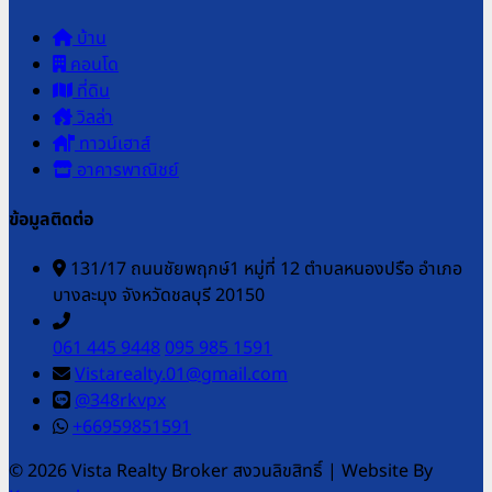
บ้าน
คอนโด
ที่ดิน
วิลล่า
ทาวน์เฮาส์
อาคารพาณิชย์
ข้อมูลติดต่อ
131/17 ถนนชัยพฤกษ์1 หมู่ที่ 12 ตำบลหนองปรือ อำเภอ
บางละมุง จังหวัดชลบุรี 20150
061 445 9448
095 985 1591
Vistarealty.01@gmail.com
@348rkvpx
+66959851591
© 2026 Vista Realty Broker สงวนลิขสิทธิ์
|
Website By