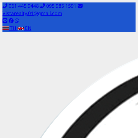
061 445 9448
095 985 1591
Vistarealty.01@gmail.com
TH
EN