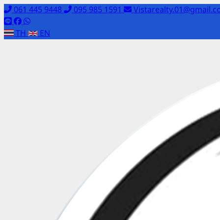
061 445 9448
095 985 1591
Vistarealty.01@gmail.
TH
EN