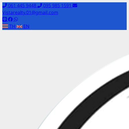
061 445 9448
095 985 1591
Vistarealty.01@gmail.com
TH
EN