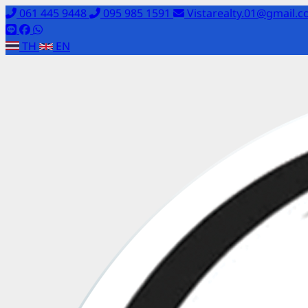
061 445 9448
095 985 1591
Vistarealty.01@gmail.
TH
EN