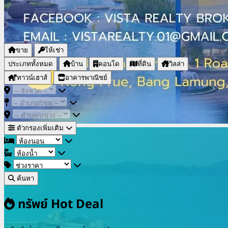
ขาย
ให้เช่า
ประเภททั้งหมด
บ้าน
คอนโด
ที่ดิน
วิลล่า
ทาวน์เฮาส์
อาคารพาณิชย์
ตัวกรองเพิ่มเติม
ค้นหา
ทรัพย์ Hot Deal