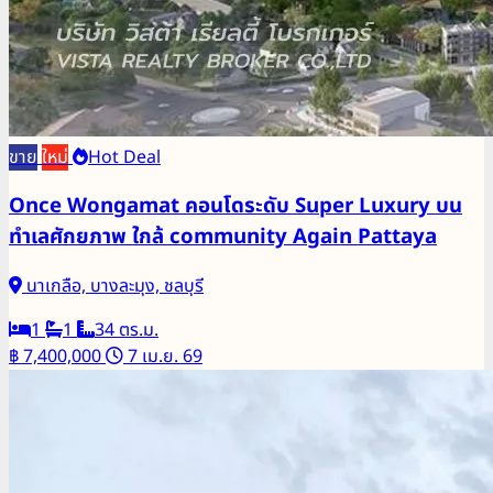
ขาย
ใหม่
Hot Deal
Once Wongamat คอนโดระดับ Super Luxury บน
ทำเลศักยภาพ ใกล้ community Again Pattaya
นาเกลือ, บางละมุง, ชลบุรี
1
1
34 ตร.ม.
฿ 7,400,000
7 เม.ย. 69