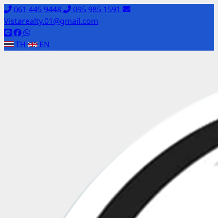
061 445 9448
095 985 1591
Vistarealty.01@gmail.com
TH
EN