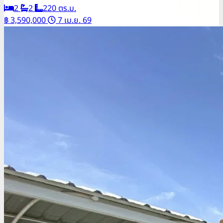
2
2
220 ตร.ม.
฿ 3,590,000
7 เม.ย. 69