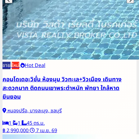
ขาย
ใหม่
Hot Deal
คอนโดเดอะวิชั่น ห้องมุม วิวทะเล+วิวเมือง เดินทาง
สะดวกมาก ติดถนนเขาพระตำหนัก พัทยา ใกล้หาด
ยินยอม
หนองปรือ, บางละมุง, ชลบุรี
1
1
45 ตร.ม.
฿ 2,990,000
7 เม.ย. 69