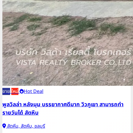
ขาย
ใหม่
Hot Deal
พูลวิลล่า หลังมุม บรรยากาศดีมาก วิวภูเขา สามารถทำ
รายวันได้ สัตหีบ
สัตหีบ, สัตหีบ, ชลบุรี