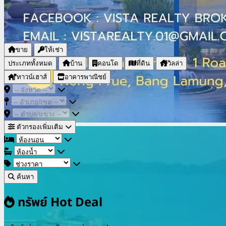
ขาย
ให้เช่า
ประเภททั้งหมด
บ้าน
คอนโด
ที่ดิน
วิลล่า
ทาวน์เฮาส์
อาคารพาณิชย์
ตัวกรองเพิ่มเติม
ค้นหา
ทรัพย์ Hot Deal