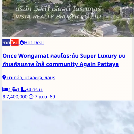
ขาย
ใหม่
Hot Deal
Once Wongamat คอนโดระดับ Super Luxury บน
ทำเลศักยภาพ ใกล้ community Again Pattaya
นาเกลือ, บางละมุง, ชลบุรี
1
1
34 ตร.ม.
฿ 7,400,000
7 เม.ย. 69