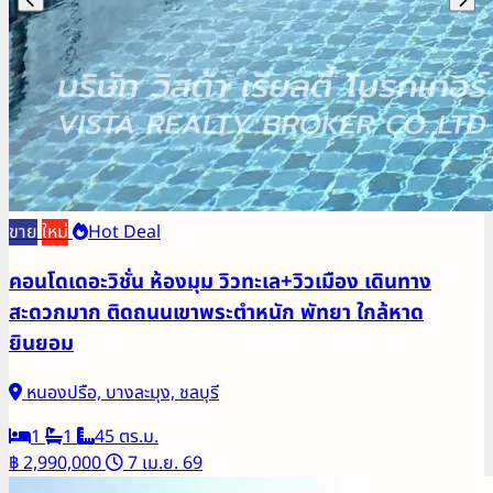
ขาย
ใหม่
Hot Deal
คอนโดเดอะวิชั่น ห้องมุม วิวทะเล+วิวเมือง เดินทาง
สะดวกมาก ติดถนนเขาพระตำหนัก พัทยา ใกล้หาด
ยินยอม
หนองปรือ, บางละมุง, ชลบุรี
1
1
45 ตร.ม.
฿ 2,990,000
7 เม.ย. 69