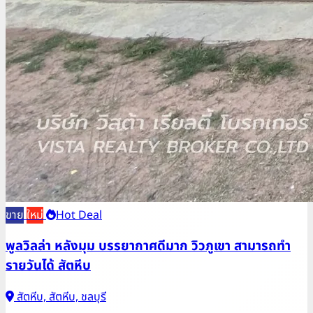
ขาย
ใหม่
Hot Deal
พูลวิลล่า หลังมุม บรรยากาศดีมาก วิวภูเขา สามารถทำ
รายวันได้ สัตหีบ
สัตหีบ, สัตหีบ, ชลบุรี