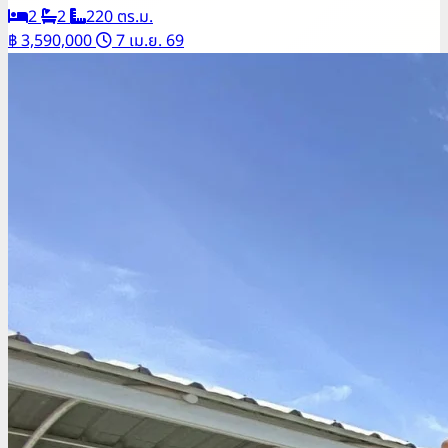
2
2
220 ตร.ม.
฿ 3,590,000
7 เม.ย. 69