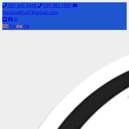
061 445 9448
095 985 1591
Vistarealty.01@gmail.com
TH
EN