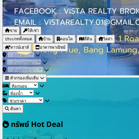
ขาย
ให้เช่า
ประเภททั้งหมด
บ้าน
คอนโด
ที่ดิน
วิลล่า
ทาวน์เฮาส์
อาคารพาณิชย์
ตัวกรองเพิ่มเติม
ค้นหา
ทรัพย์ Hot Deal