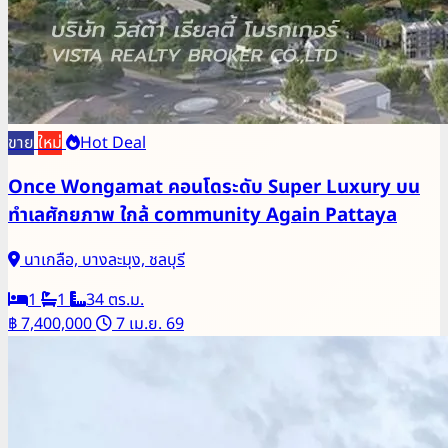
ขาย
ใหม่
Hot Deal
Once Wongamat คอนโดระดับ Super Luxury บน
ทำเลศักยภาพ ใกล้ community Again Pattaya
นาเกลือ, บางละมุง, ชลบุรี
1
1
34 ตร.ม.
฿ 7,400,000
7 เม.ย. 69