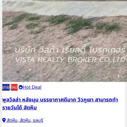
ขาย
ใหม่
Hot Deal
พูลวิลล่า หลังมุม บรรยากาศดีมาก วิวภูเขา สามารถทำ
รายวันได้ สัตหีบ
สัตหีบ, สัตหีบ, ชลบุรี