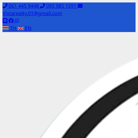
061 445 9448
095 985 1591
Vistarealty.01@gmail.com
TH
EN