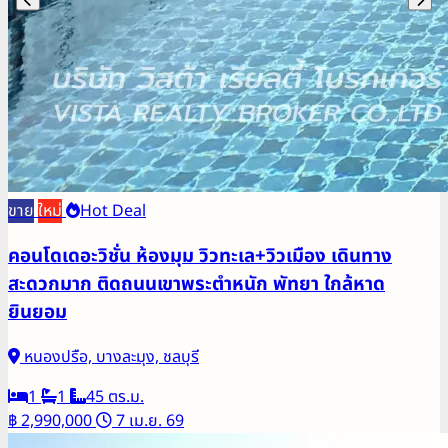
ขาย
ใหม่
Hot Deal
คอนโดเดอะวิชั่น ห้องมุม วิวทะเล+วิวเมือง เดินทาง
สะดวกมาก ติดถนนเขาพระตำหนัก พัทยา ใกล้หาด
ยินยอม
หนองปรือ, บางละมุง, ชลบุรี
1
1
45 ตร.ม.
฿ 2,990,000
7 เม.ย. 69