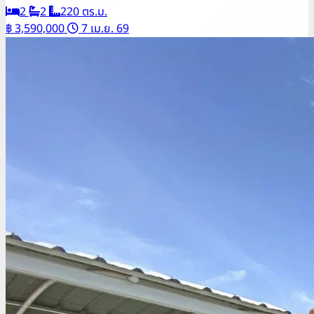
2
2
220 ตร.ม.
฿ 3,590,000
7 เม.ย. 69