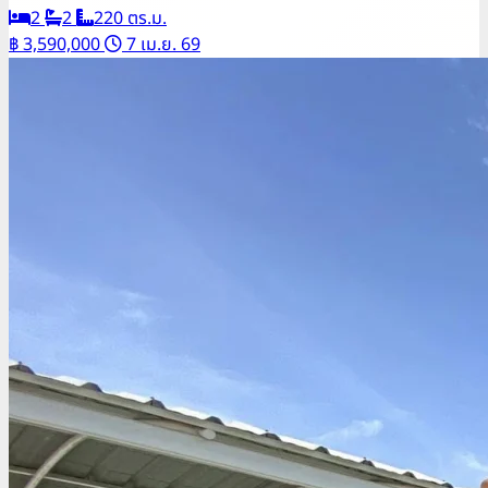
2
2
220 ตร.ม.
฿ 3,590,000
7 เม.ย. 69