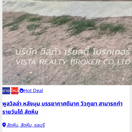
ขาย
ใหม่
Hot Deal
พูลวิลล่า หลังมุม บรรยากาศดีมาก วิวภูเขา สามารถทำ
รายวันได้ สัตหีบ
สัตหีบ, สัตหีบ, ชลบุรี