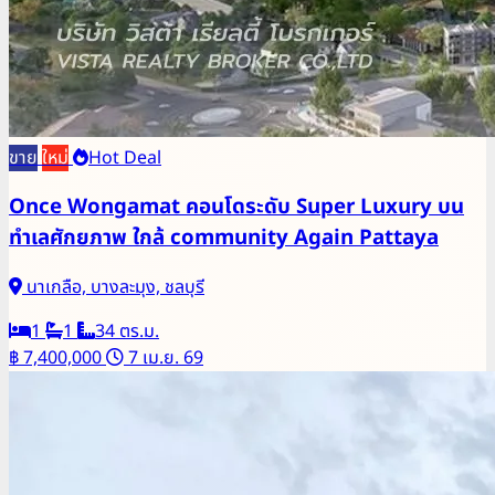
ขาย
ใหม่
Hot Deal
Once Wongamat คอนโดระดับ Super Luxury บน
ทำเลศักยภาพ ใกล้ community Again Pattaya
นาเกลือ, บางละมุง, ชลบุรี
1
1
34 ตร.ม.
฿ 7,400,000
7 เม.ย. 69