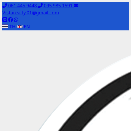
061 445 9448
095 985 1591
Vistarealty.01@gmail.com
TH
EN