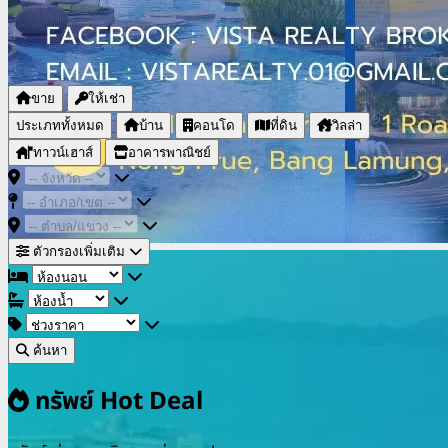
ขาย
ให้เช่า
ประเภททั้งหมด
บ้าน
คอนโด
ที่ดิน
วิลล่า
ทาวน์เฮาส์
อาคารพาณิชย์
ตัวกรองเพิ่มเติม
ค้นหา
ทรัพย์ Hot Deal