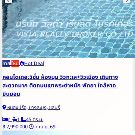
ขาย
ใหม่
Hot Deal
คอนโดเดอะวิชั่น ห้องมุม วิวทะเล+วิวเมือง เดินทาง
สะดวกมาก ติดถนนเขาพระตำหนัก พัทยา ใกล้หาด
ยินยอม
หนองปรือ, บางละมุง, ชลบุรี
1
1
45 ตร.ม.
฿ 2,990,000
7 เม.ย. 69